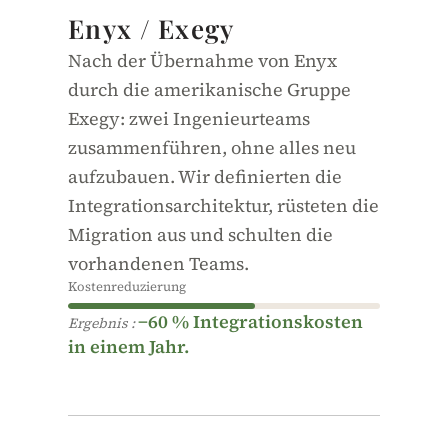
Fintech · Post-Akquisition
Enyx / Exegy
Nach der Übernahme von Enyx
durch die amerikanische Gruppe
Exegy: zwei Ingenieurteams
zusammenführen, ohne alles neu
aufzubauen. Wir definierten die
Integrationsarchitektur, rüsteten die
Migration aus und schulten die
vorhandenen Teams.
Kostenreduzierung
−60 % Integrationskosten
Ergebnis :
in einem Jahr.
Selbstfinanziert
PassEmploi241, staatliches Programm