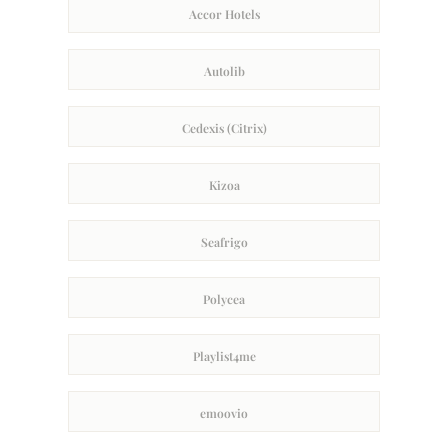
Accor Hotels
Autolib
Cedexis (Citrix)
Kizoa
Seafrigo
Polycea
Playlist4me
emoovio