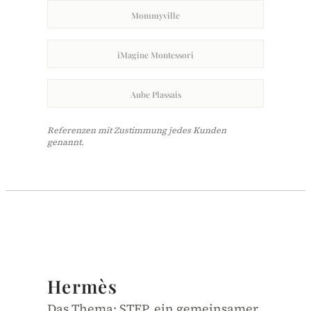
Mommyville
iMagine Montessori
Aube Plassais
Referenzen mit Zustimmung jedes Kunden
genannt.
International
vom Konzern validierter Standard
Weltkonzern · Luxus
Hermès
Das Thema: STEP, ein gemeinsamer