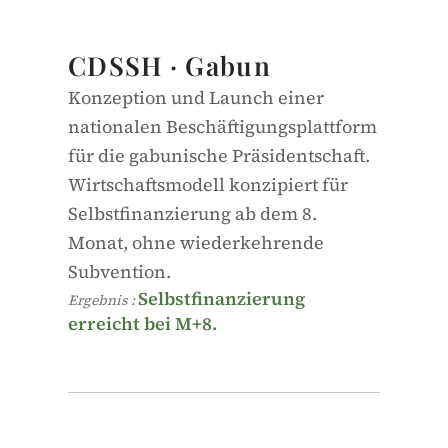
Öffentlicher Dienst · Gabun
CDSSH · Gabun
Konzeption und Launch einer
nationalen Beschäftigungsplattform
für die gabunische Präsidentschaft.
Wirtschaftsmodell konzipiert für
Selbstfinanzierung ab dem 8.
Monat, ohne wiederkehrende
Subvention.
Selbstfinanzierung
Ergebnis :
erreicht bei M+8.
99,95 %
Verfügbarkeit · Antwortzeit ÷3