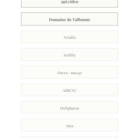
api.video
Domaine de Valbonne
Netalis
Actility
Oxeva / nua.ge
AIRENC
Dolipharm
Atos