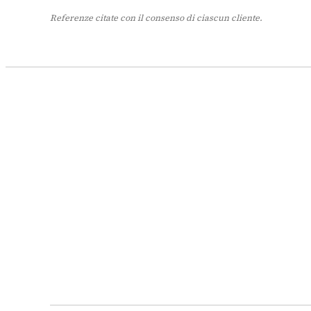
Referenze citate con il consenso di ciascun cliente.
Internazionale
standard validato dal gruppo
Gruppo mondiale · lusso