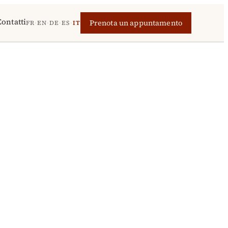
Contatti
Prenota un appuntamento
FR
·
EN
·
DE
·
ES
·
IT