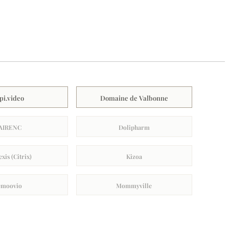
pi.video
Domaine de Valbonne
AIRENC
Dolipharm
xis (Citrix)
Kizoa
emoovio
Mommyville