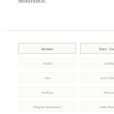
misurabile.
Hermès
Enyx / E
Netalis
Actilit
Atos
Accor Hot
Seafrigo
Polyce
iMagine Montessori
Aube Plas