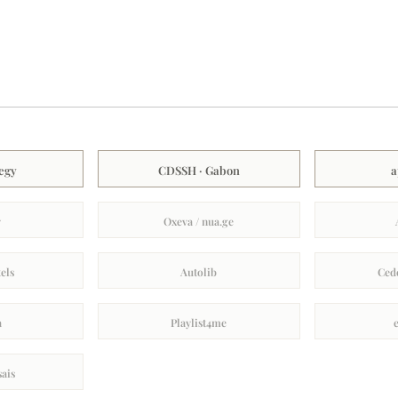
xegy
CDSSH · Gabon
a
y
Oxeva / nua.ge
els
Autolib
Cede
a
Playlist4me
sais