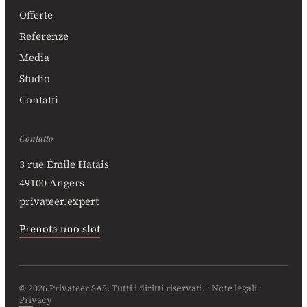
Offerte
Referenze
Media
Studio
Contatti
Contatto
3 rue Émile Hatais
49100 Angers
privateer.expert
Prenota uno slot
© 2026 Privateer SAS. Tutti i diritti riservati. ·
Note legali
·
Privacy